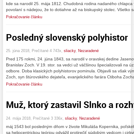
kde sa narodil 25. mája 1812. Chudobná rodina nadaného chlapca 
povolaní s nádejou, že to dotiahne až na biskupský stolec. Všetko 
Pokračovanie článku
Posledný slovenský polyhistor
25. júna 2018, Prečítané 4 743x,
sliacky
,
Nezaradené
Pred 175 rokmi, 24. júna 1843, sa narodil v oravskej dedine Jas
Branislav Zoch. V 19. stor. sa vedci už väčšinou špecializovali na
odbore. Doba klasických polyhistorov pominula. Objavili sa však výni
Zoch, syn štúrovského dejateľa, evanjelického farára Ctiboha Zoch
Pokračovanie článku
Muž, ktorý zastavil Slnko a roz
24. mája 2018, Prečítané 3 336x,
sliacky
,
Nezaradené
máj 1543 bol posledným dňom v živote Mikuláša Kopernika, poľské
sa heliocentrickou teóriou odvážil protirečiť súdobým vedcom i cirkv