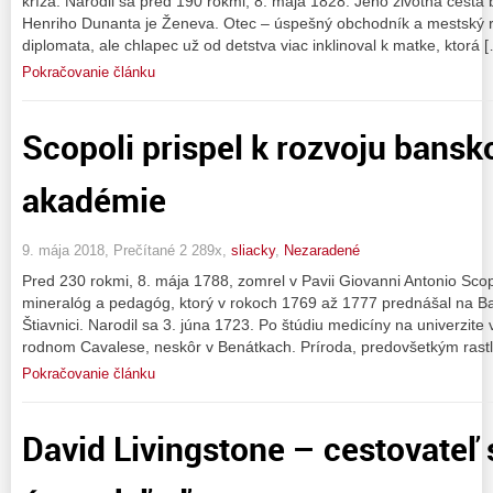
kríža. Narodil sa pred 190 rokmi, 8. mája 1828. Jeho životná cesta 
Henriho Dunanta je Ženeva. Otec – úspešný obchodník a mestský r
diplomata, ale chlapec už od detstva viac inklinoval k matke, ktorá 
Pokračovanie článku
Scopoli prispel k rozvoju bansk
akadémie
9. mája 2018, Prečítané 2 289x,
sliacky
,
Nezaradené
Pred 230 rokmi, 8. mája 1788, zomrel v Pavii Giovanni Antonio Scopol
mineralóg a pedagóg, ktorý v rokoch 1769 až 1777 prednášal na Ba
Štiavnici. Narodil sa 3. júna 1723. Po štúdiu medicíny na univerzite
rodnom Cavalese, neskôr v Benátkach. Príroda, predovšetkým rastl
Pokračovanie článku
David Livingstone – cestovateľ 