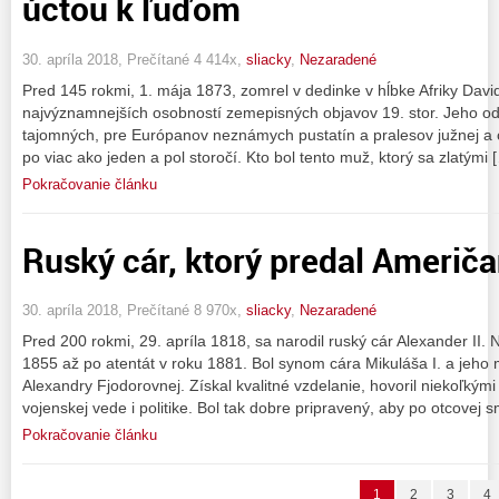
úctou k ľuďom
30. apríla 2018, Prečítané 4 414x,
sliacky
,
Nezaradené
Pred 145 rokmi, 1. mája 1873, zomrel v dedinke v hĺbke Afriky David
najvýznamnejších osobností zemepisných objavov 19. stor. Jeho o
tajomných, pre Európanov neznámych pustatín a pralesov južnej a ce
po viac ako jeden a pol storočí. Kto bol tento muž, ktorý sa zlatými 
Pokračovanie článku
Ruský cár, ktorý predal Američ
30. apríla 2018, Prečítané 8 970x,
sliacky
,
Nezaradené
Pred 200 rokmi, 29. apríla 1818, sa narodil ruský cár Alexander II. N
1855 až po atentát v roku 1881. Bol synom cára Mikuláša I. a jeho 
Alexandry Fjodorovnej. Získal kvalitné vzdelanie, hovoril niekoľkými
vojenskej vede i politike. Bol tak dobre pripravený, aby po otcovej s
Pokračovanie článku
1
2
3
4