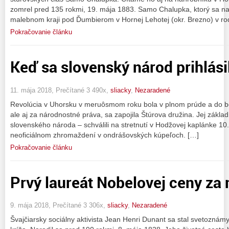
zomrel pred 135 rokmi, 19. mája 1883. Samo Chalupka, ktorý sa nar
malebnom kraji pod Ďumbierom v Hornej Lehotej (okr. Brezno) v ro
Pokračovanie článku
Keď sa slovenský národ prihlási
11. mája 2018, Prečítané 3 490x,
sliacky
,
Nezaradené
Revolúcia v Uhorsku v meruôsmom roku bola v plnom prúde a do bo
ale aj za národnostné práva, sa zapojila Štúrova družina. Jej zákla
slovenského národa – schválili na stretnutí v Hodžovej kaplánke 10
neoficiálnom zhromaždení v ondrášovských kúpeľoch. […]
Pokračovanie článku
Prvý laureát Nobelovej ceny za 
9. mája 2018, Prečítané 3 306x,
sliacky
,
Nezaradené
Švajčiarsky sociálny aktivista Jean Henri Dunant sa stal svetozná