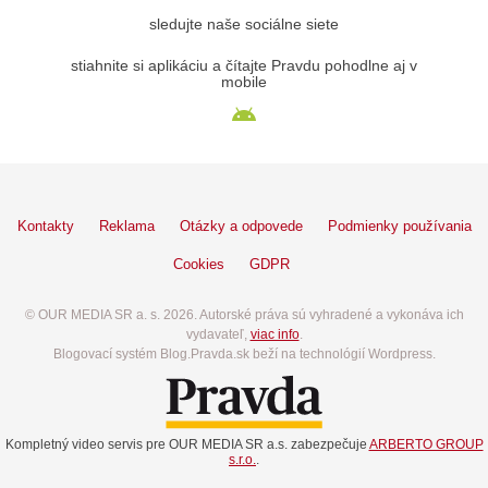
sledujte naše sociálne siete
stiahnite si aplikáciu a čítajte Pravdu pohodlne aj v
mobile
Kontakty
Reklama
Otázky a odpovede
Podmienky používania
Cookies
GDPR
© OUR MEDIA SR a. s. 2026. Autorské práva sú vyhradené a vykonáva ich
vydavateľ,
viac info
.
Blogovací systém Blog.Pravda.sk beží na technológií Wordpress.
Kompletný video servis pre OUR MEDIA SR a.s. zabezpečuje
ARBERTO GROUP
s.r.o.
.