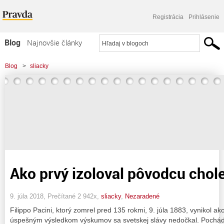
Registrácia
Prihlásenie
Blog
Najnovšie články
Najčítanejšie články
Blog
>
sliacky
Najkomentovanejšie články
Zoznam blogov
Komerčné blogy
Ako prvý izoloval pôvodcu chol
9. júla 2018, Prečítané 2 942x,
sliacky
,
Nezaradené
Filippo Pacini, ktorý zomrel pred 135 rokmi, 9. júla 1883, vynikol a
úspešným výsledkom výskumov sa svetskej slávy nedočkal. Pochádz