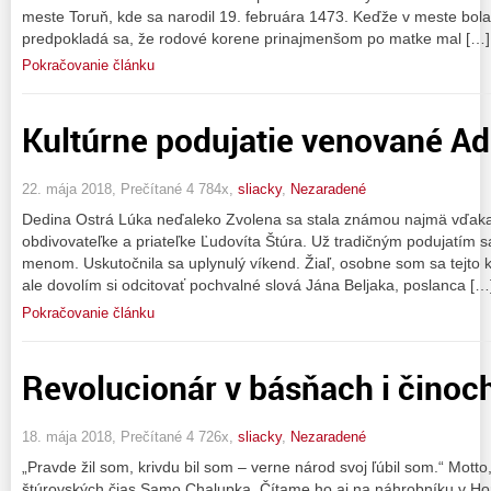
meste Toruň, kde sa narodil 19. februára 1473. Keďže v meste bol
predpokladá sa, že rodové korene prinajmenšom po matke mal […]
Pokračovanie článku
Kultúrne podujatie venované Ad
22. mája 2018, Prečítané 4 784x,
sliacky
,
Nezaradené
Dedina Ostrá Lúka neďaleko Zvolena sa stala známou najmä vďaka 
obdivovateľke a priateľke Ľudovíta Štúra. Už tradičným podujatím sa
menom. Uskutočnila sa uplynulý víkend. Žiaľ, osobne som sa tejto k
ale dovolím si odcitovať pochvalné slová Jána Beljaka, poslanca […
Pokračovanie článku
Revolucionár v básňach i činoc
18. mája 2018, Prečítané 4 726x,
sliacky
,
Nezaradené
„Pravde žil som, krivdu bil som – verne národ svoj ľúbil som.“ Motto
štúrovských čias Samo Chalupka. Čítame ho aj na náhrobníku v Ho