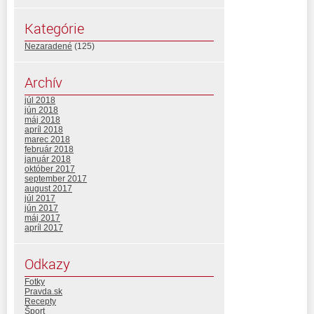
Kategórie
Nezaradené
(125)
Archív
júl 2018
jún 2018
máj 2018
apríl 2018
marec 2018
február 2018
január 2018
október 2017
september 2017
august 2017
júl 2017
jún 2017
máj 2017
apríl 2017
Odkazy
Fotky
Pravda.sk
Recepty
Šport